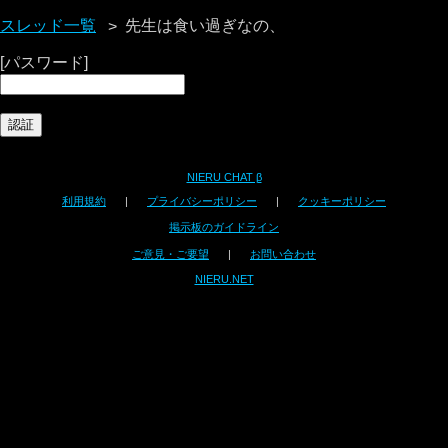
スレッド一覧
先生は食い過ぎなの、
[パスワード]
NIERU CHAT β
利用規約
|
プライバシーポリシー
|
クッキーポリシー
掲示板のガイドライン
ご意見・ご要望
|
お問い合わせ
NIERU.NET