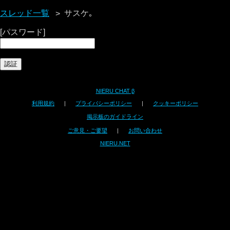
スレッド一覧
サスケ｡
[パスワード]
NIERU CHAT β
利用規約
|
プライバシーポリシー
|
クッキーポリシー
掲示板のガイドライン
ご意見・ご要望
|
お問い合わせ
NIERU.NET