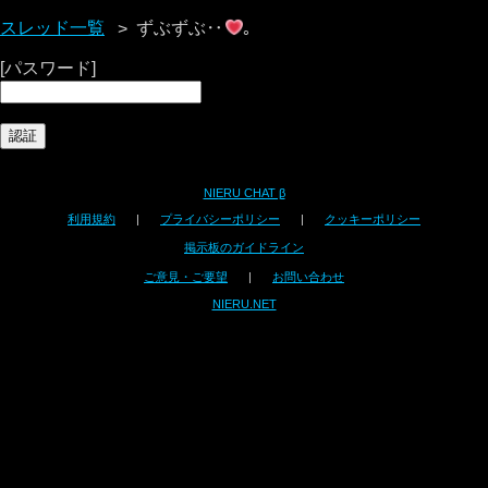
スレッド一覧
ずぶずぶ‥
｡
[パスワード]
NIERU CHAT β
利用規約
|
プライバシーポリシー
|
クッキーポリシー
掲示板のガイドライン
ご意見・ご要望
|
お問い合わせ
NIERU.NET