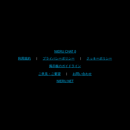
NIERU CHAT β
利用規約
|
プライバシーポリシー
|
クッキーポリシー
掲示板のガイドライン
ご意見・ご要望
|
お問い合わせ
NIERU.NET